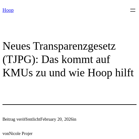
Skip
Hoop
to
content
Neues Transparenzgesetz
(TJPG): Das kommt auf
KMUs zu und wie Hoop hilft
Beitrag veröffentlicht
February 20, 2026
in
von
Nicole Projer