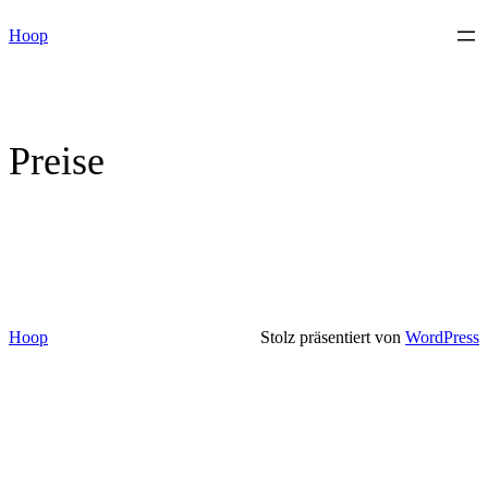
Skip
Hoop
to
content
Preise
Hoop
Stolz präsentiert von
WordPress