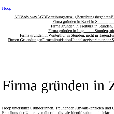
Skip
Hoop
to
content
ADV
adv wav
AGB
Betreibungsauszug
Betreibungsbegehren
B
Firma gründen in Basel in Stunden, ni
Firma gründen in Freiburg in Stunden, 
Firma gründen in Lugano in Stunden, nic
Firma gründen in Winterthur in Stunden, nicht in Tagen.
Fi
Firmen Gruendungen
Firmenliquidation
Handelsregisterämter der 
Firma gründen in Z
Hoop unterstützt Gründer:innen, Treuhänder, Anwaltskanzleien und 
Erstellung der Unterlagen über die digitale Identifikation und elektr