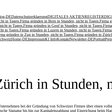
log-DE
Datenschutzerklaerung
DIGITALES AKTIENREGISTER
DIG
cht in Tagen.
Firma gründen in Bern in Stunden, nicht in Tagen.
Firma g
nicht in Tagen.
Firma gründen in Genf in Stunden, nicht in Tagen.
Firma
ht in Tagen.
Firma gründen in Luzern in Stunden, nicht in Tagen.
Firma
rma gründen in Zug in Stunden, nicht in Tagen.
Firma gründen in Zürich
Schweiz
Home-DE
Impressum
KI Info
Kontakt
Newsletter-DE
Portrait
Prei
ürich in Stunden, n
Unternehmen bei der Gründung von Schweizer Firmen über einen vollst
onische Signatur bis hin zur Kapitaleinzahlung und Einreichung beim Han