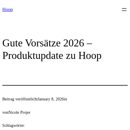
Skip
Hoop
to
content
Gute Vorsätze 2026 –
Produktupdate zu Hoop
Beitrag veröffentlicht
January 8, 2026
in
von
Nicole Projer
Schlagwörter: