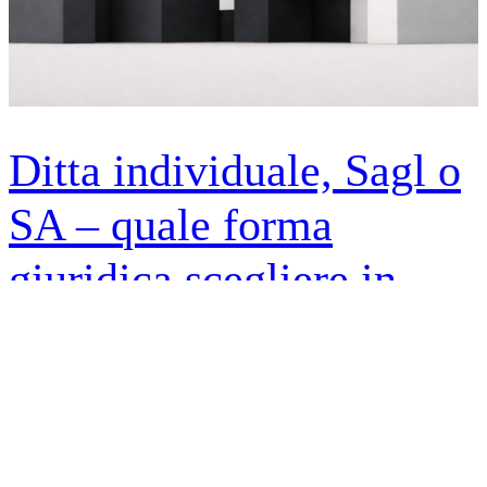
Ditta individuale, Sagl o
SA – quale forma
giuridica scegliere in
Svizzera?
Avviare un’attività in Svizzera è un passo importante ed
entusiasmante.Una delle prime decisioni da prendere è la scelta della
forma giuridica più adatta. Meglio una ditta individuale, una società
a garanzia limitata (Sagl) o una società anonima (SA)? La scelta
dipende dal suo modello di business, dagli obiettivi di crescita e dal