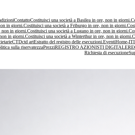
dizioni
Contatto
Costituisci una società a Basilea in ore, non in giorni.
Co
on in giorni.
Costituisci una società a Friburgo in ore, non in giorni.
Cost
 non in giorni.
Costituisci una società a Lugano in ore, non in giorni.
Cos
non in giorni.
Costituisci una società a Winterthur in ore, non in giorni.
C
ietarie
CTD
ctd art
Estratto del registro delle esecuzioni.
Eventi
Home-IT
litica sulla riservatezza
Prezzi
REGISTRO AZIONISTI DIGITALE
RE
Richiesta di esecuzione
Su