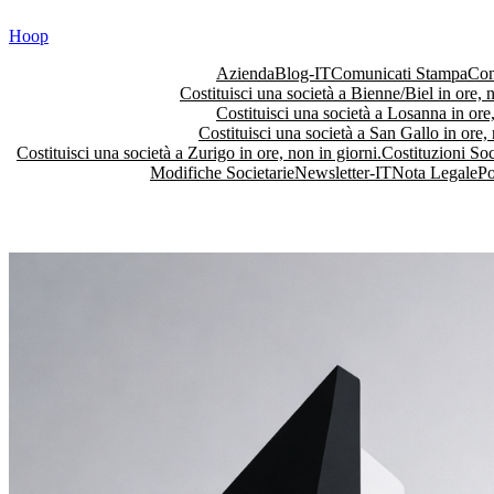
Vai
Hoop
al
contenuto
Azienda
Blog-IT
Comunicati Stampa
Con
Costituisci una società a Bienne/Biel in ore, n
Costituisci una società a Losanna in ore,
Costituisci una società a San Gallo in ore, 
Costituisci una società a Zurigo in ore, non in giorni.
Costituzioni Soc
Modifiche Societarie
Newsletter-IT
Nota Legale
Po