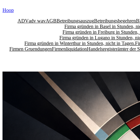
Skip
Hoop
to
content
ADV
adv wav
AGB
Betreibungsauszug
Betreibungsbegehren
B
Firma gründen in Basel in Stunden, ni
Firma gründen in Freiburg in Stunden, 
Firma gründen in Lugano in Stunden, nic
Firma gründen in Winterthur in Stunden, nicht in Tagen.
Fi
Firmen Gruendungen
Firmenliquidation
Handelsregisterämter der 