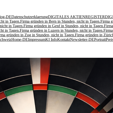
log-DE
Datenschutzerklaerung
DIGITALES AKTIENREGISTER
DIG
cht in Tagen.
Firma gründen in Bern in Stunden, nicht in Tagen.
Firma g
nicht in Tagen.
Firma gründen in Genf in Stunden, nicht in Tagen.
Firma
ht in Tagen.
Firma gründen in Luzern in Stunden, nicht in Tagen.
Firma
rma gründen in Zug in Stunden, nicht in Tagen.
Firma gründen in Zürich
Schweiz
Home-DE
Impressum
KI Info
Kontakt
Newsletter-DE
Portrait
Prei