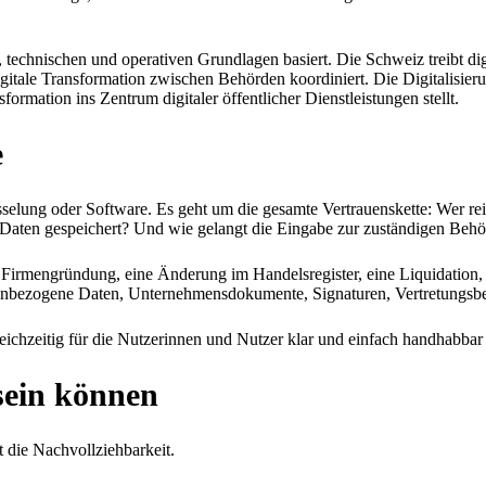
n, technischen und operativen Grundlagen basiert. Die Schweiz treibt d
igitale Transformation zwischen Behörden koordiniert. Die Digitalisier
ormation ins Zentrum digitaler öffentlicher Dienstleistungen stellt.
e
sselung oder Software. Es geht um die gesamte Vertrauenskette: Wer reic
Daten gespeichert? Und wie gelangt die Eingabe zur zuständigen Beh
 Firmengründung, eine Änderung im Handelsregister, eine Liquidation,
nbezogene Daten, Unternehmensdokumente, Signaturen, Vertretungsbef
leichzeitig für die Nutzerinnen und Nutzer klar und einfach handhabbar
sein können
t die Nachvollziehbarkeit.