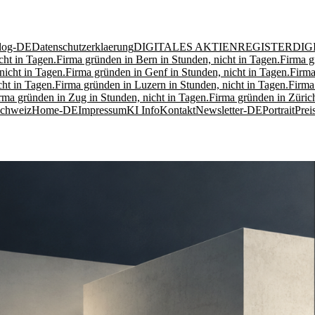
log-DE
Datenschutzerklaerung
DIGITALES AKTIENREGISTER
DIG
cht in Tagen.
Firma gründen in Bern in Stunden, nicht in Tagen.
Firma g
nicht in Tagen.
Firma gründen in Genf in Stunden, nicht in Tagen.
Firma
ht in Tagen.
Firma gründen in Luzern in Stunden, nicht in Tagen.
Firma
rma gründen in Zug in Stunden, nicht in Tagen.
Firma gründen in Zürich
Schweiz
Home-DE
Impressum
KI Info
Kontakt
Newsletter-DE
Portrait
Prei