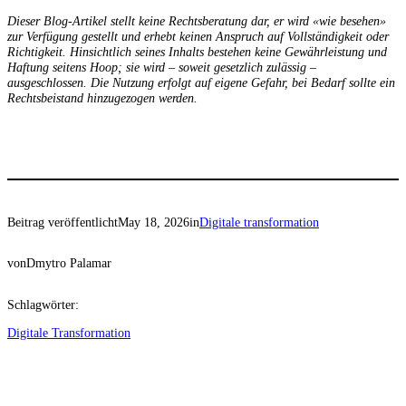
Dieser Blog-Artikel stellt keine Rechtsberatung dar, er wird «wie besehen»
zur Verfügung gestellt und erhebt keinen Anspruch auf Vollständigkeit oder
Richtigkeit. Hinsichtlich seines Inhalts bestehen keine Gewährleistung und
Haftung seitens Hoop; sie wird – soweit gesetzlich zulässig –
ausgeschlossen. Die Nutzung erfolgt auf eigene Gefahr, bei Bedarf sollte ein
Rechtsbeistand hinzugezogen werden.
Beitrag veröffentlicht
May 18, 2026
in
Digitale transformation
von
Dmytro Palamar
Schlagwörter:
Digitale Transformation