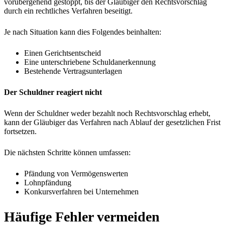
vorübergehend gestoppt, bis der Gläubiger den Rechtsvorschlag
durch ein rechtliches Verfahren beseitigt.
Je nach Situation kann dies Folgendes beinhalten:
Einen Gerichtsentscheid
Eine unterschriebene Schuldanerkennung
Bestehende Vertragsunterlagen
Der Schuldner reagiert nicht
Wenn der Schuldner weder bezahlt noch Rechtsvorschlag erhebt,
kann der Gläubiger das Verfahren nach Ablauf der gesetzlichen Frist
fortsetzen.
Die nächsten Schritte können umfassen:
Pfändung von Vermögenswerten
Lohnpfändung
Konkursverfahren bei Unternehmen
Häufige Fehler vermeiden