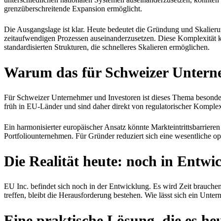
grenzüberschreitende Expansion ermöglicht.
Die Ausgangslage ist klar. Heute bedeutet die Gründung und Skalier
zeitaufwendigen Prozessen auseinanderzusetzen. Diese Komplexität 
standardisierten Strukturen, die schnelleres Skalieren ermöglichen.
Warum das für Schweizer Unterneh
Für Schweizer Unternehmer und Investoren ist dieses Thema besonder
früh in EU-Länder und sind daher direkt von regulatorischer Komplexi
Ein harmonisierter europäischer Ansatz könnte Markteintrittsbarrieren
Portfoliounternehmen. Für Gründer reduziert sich eine wesentliche op
Die Realität heute: noch in Entwi
EU Inc. befindet sich noch in der Entwicklung. Es wird Zeit brauchen
treffen, bleibt die Herausforderung bestehen. Wie lässt sich ein Unt
Eine praktische Lösung, die es he