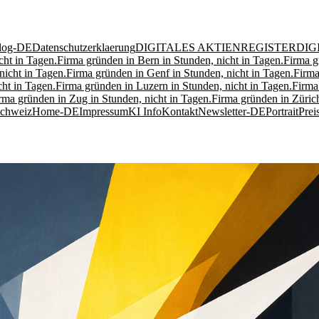
log-DE
Datenschutzerklaerung
DIGITALES AKTIENREGISTER
DIG
cht in Tagen.
Firma gründen in Bern in Stunden, nicht in Tagen.
Firma g
nicht in Tagen.
Firma gründen in Genf in Stunden, nicht in Tagen.
Firma
ht in Tagen.
Firma gründen in Luzern in Stunden, nicht in Tagen.
Firma
rma gründen in Zug in Stunden, nicht in Tagen.
Firma gründen in Zürich
Schweiz
Home-DE
Impressum
KI Info
Kontakt
Newsletter-DE
Portrait
Prei