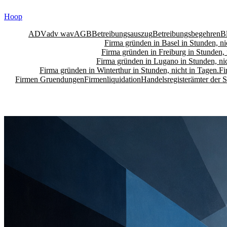
Skip
Hoop
to
content
ADV
adv wav
AGB
Betreibungsauszug
Betreibungsbegehren
B
Firma gründen in Basel in Stunden, ni
Firma gründen in Freiburg in Stunden, 
Firma gründen in Lugano in Stunden, nic
Firma gründen in Winterthur in Stunden, nicht in Tagen.
Fi
Firmen Gruendungen
Firmenliquidation
Handelsregisterämter der 