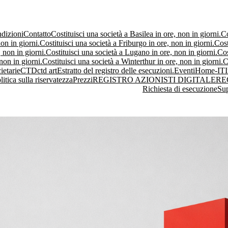
dizioni
Contatto
Costituisci una società a Basilea in ore, non in giorni.
Co
on in giorni.
Costituisci una società a Friburgo in ore, non in giorni.
Cost
 non in giorni.
Costituisci una società a Lugano in ore, non in giorni.
Cos
non in giorni.
Costituisci una società a Winterthur in ore, non in giorni.
C
ietarie
CTD
ctd art
Estratto del registro delle esecuzioni.
Eventi
Home-IT
litica sulla riservatezza
Prezzi
REGISTRO AZIONISTI DIGITALE
RE
Richiesta di esecuzione
Su