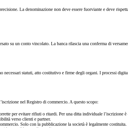
cisione. La denominazione non deve essere fuorviante e deve rispettare i 
versato su un conto vincolato. La banca rilascia una conferma di versamen
necessari statuti, atto costitutivo e firme degli organi. I processi digi
 l’iscrizione nel Registro di commercio. A questo scopo:
rrette per evitare rifiuti o ritardi. Per una ditta individuale l’iscrizio
lità verso clienti e partner.
commercio. Solo con la pubblicazione la società è legalmente costituita.