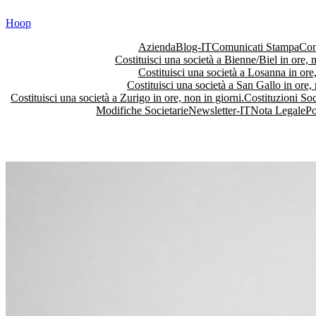
Vai
Hoop
al
contenuto
Azienda
Blog-IT
Comunicati Stampa
Con
Costituisci una società a Bienne/Biel in ore, n
Costituisci una società a Losanna in ore,
Costituisci una società a San Gallo in ore, 
Costituisci una società a Zurigo in ore, non in giorni.
Costituzioni Soc
Modifiche Societarie
Newsletter-IT
Nota Legale
Po