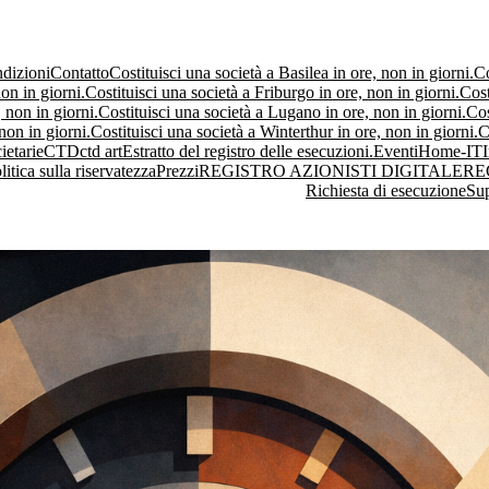
dizioni
Contatto
Costituisci una società a Basilea in ore, non in giorni.
Co
on in giorni.
Costituisci una società a Friburgo in ore, non in giorni.
Cost
 non in giorni.
Costituisci una società a Lugano in ore, non in giorni.
Cos
non in giorni.
Costituisci una società a Winterthur in ore, non in giorni.
C
ietarie
CTD
ctd art
Estratto del registro delle esecuzioni.
Eventi
Home-IT
litica sulla riservatezza
Prezzi
REGISTRO AZIONISTI DIGITALE
RE
Richiesta di esecuzione
Su