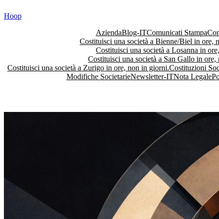
Vai
Hoop
al
contenuto
Azienda
Blog-IT
Comunicati Stampa
Con
Costituisci una società a Bienne/Biel in ore, n
Costituisci una società a Losanna in ore,
Costituisci una società a San Gallo in ore, 
Costituisci una società a Zurigo in ore, non in giorni.
Costituzioni Soc
Modifiche Societarie
Newsletter-IT
Nota Legale
Po