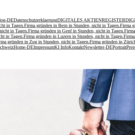
log-DE
Datenschutzerklaerung
DIGITALES AKTIENREGISTER
DIG
cht in Tagen.
Firma gründen in Bern in Stunden, nicht in Tagen.
Firma g
nicht in Tagen.
Firma gründen in Genf in Stunden, nicht in Tagen.
Firma
ht in Tagen.
Firma gründen in Luzern in Stunden, nicht in Tagen.
Firma
rma gründen in Zug in Stunden, nicht in Tagen.
Firma gründen in Zürich
Schweiz
Home-DE
Impressum
KI Info
Kontakt
Newsletter-DE
Portrait
Prei