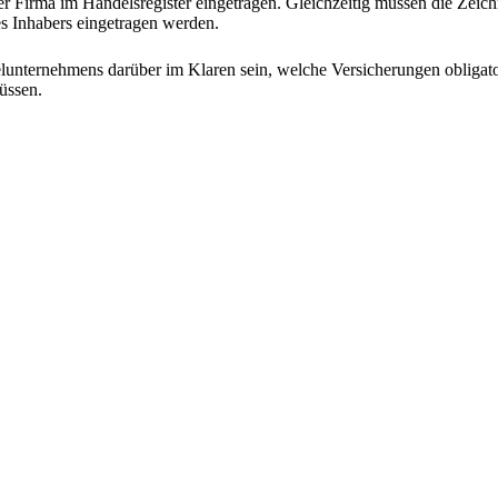
er Firma im Handelsregister eingetragen. Gleichzeitig müssen die Zeich
s Inhabers eingetragen werden.
elunternehmens darüber im Klaren sein, welche Versicherungen obligato
üssen.