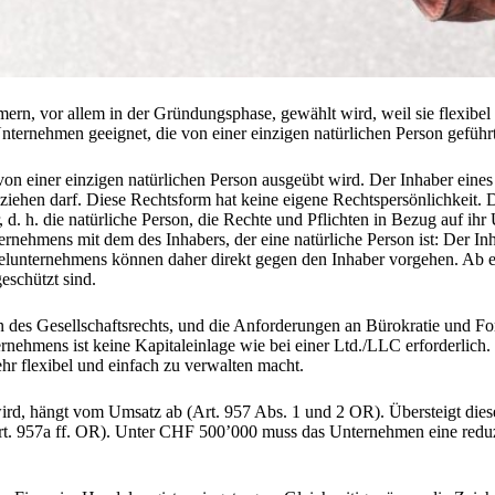
ern, vor allem in der Gründungsphase, gewählt wird, weil sie flexibel
 Unternehmen geeignet, die von einer einzigen natürlichen Person geführ
von einer einzigen natürlichen Person ausgeübt wird. Der Inhaber eines
beziehen darf. Diese Rechtsform hat keine eigene Rechtspersönlichkeit.
, d. h. die natürliche Person, die Rechte und Pflichten in Bezug auf i
ernehmens mit dem des Inhabers, der eine natürliche Person ist: Der In
elunternehmens können daher direkt gegen den Inhaber vorgehen. Ab ei
eschützt sind.
des Gesellschaftsrechts, und die Anforderungen an Bürokratie und For
nehmens ist keine Kapitaleinlage wie bei einer Ltd./LLC erforderlich
r flexibel und einfach zu verwalten macht.
d, hängt vom Umsatz ab (Art. 957 Abs. 1 und 2 OR). Übersteigt dieser
 957a ff. OR). Unter CHF 500’000 muss das Unternehmen eine reduzier