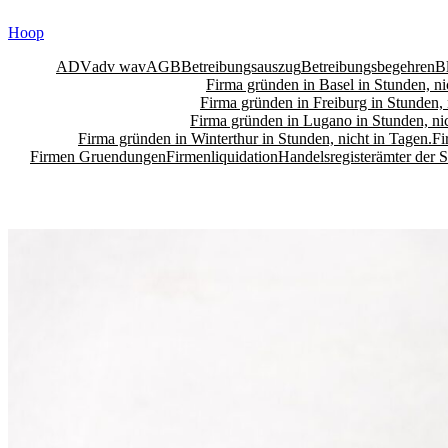
Skip
Hoop
to
content
ADV
adv wav
AGB
Betreibungsauszug
Betreibungsbegehren
B
Firma gründen in Basel in Stunden, ni
Firma gründen in Freiburg in Stunden, 
Firma gründen in Lugano in Stunden, nic
Firma gründen in Winterthur in Stunden, nicht in Tagen.
Fi
Firmen Gruendungen
Firmenliquidation
Handelsregisterämter der 