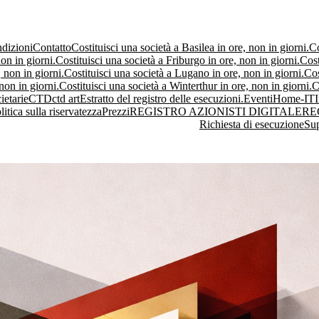
dizioni
Contatto
Costituisci una società a Basilea in ore, non in giorni.
Co
on in giorni.
Costituisci una società a Friburgo in ore, non in giorni.
Cost
 non in giorni.
Costituisci una società a Lugano in ore, non in giorni.
Cos
non in giorni.
Costituisci una società a Winterthur in ore, non in giorni.
C
ietarie
CTD
ctd art
Estratto del registro delle esecuzioni.
Eventi
Home-IT
litica sulla riservatezza
Prezzi
REGISTRO AZIONISTI DIGITALE
RE
Richiesta di esecuzione
Su