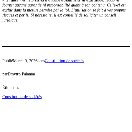
« tel quel » et ne prétend à aucune exhaustivité ni exactitude. Hoop ne
fournit aucune garantie ni responsabilité quant à son contenu. Celle-ci est
exclue dans la mesure permise par la loi. L’utilisation se fait à vos propres
risques et périls. Si nécessaire, il est conseillé de solliciter un conseil
juridique.
Publié
March 9, 2026
dans
Constitution de sociétés
par
Dmytro Palamar
Étiquettes :
Constitution de sociétés