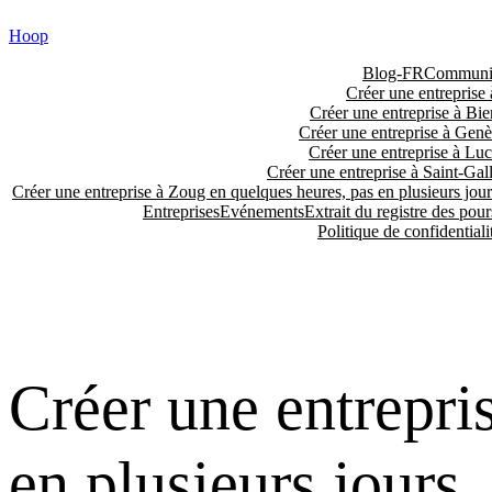
Skip
Hoop
to
content
Blog-FR
Communiq
Créer une entreprise 
Créer une entreprise à Bie
Créer une entreprise à Genè
Créer une entreprise à Luc
Créer une entreprise à Saint-Gall
Créer une entreprise à Zoug en quelques heures, pas en plusieurs jour
Entreprises
Evénements
Extrait du registre des pour
Politique de confidentiali
Créer une entrepri
en plusieurs jours.