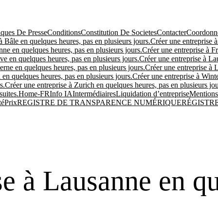
ues De Presse
Conditions
Constitution De Societes
Contacter
Coordonné
à Bâle en quelques heures, pas en plusieurs jours.
Créer une entreprise à
nne en quelques heures, pas en plusieurs jours.
Créer une entreprise à Fr
ve en quelques heures, pas en plusieurs jours.
Créer une entreprise à La
erne en quelques heures, pas en plusieurs jours.
Créer une entreprise à 
 en quelques heures, pas en plusieurs jours.
Créer une entreprise à Winte
s.
Créer une entreprise à Zurich en quelques heures, pas en plusieurs jou
suites.
Home-FR
Info IA
Intermédiaires
Liquidation d’entreprise
Mentions
té
Prix
REGISTRE DE TRANSPARENCE NUMÉRIQUE
RÉGISTR
se à Lausanne en qu