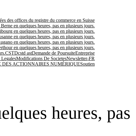
es des offices du registre du commerce en Suisse
 Berne en quelques heures, pas en plusieurs jours.
ibourg en quelques heures, pas en plusieurs jours.
usanne en quelques heures, pas en plusieurs jours.
Lugano en quelques heures, pas en plusieurs jours.
rthour en quelques heures, pas en plusieurs jours.
rs.
CSTD
cstd ast
Demande de Poursuite
Entreprise
 Legales
Modifications De Societes
Newsletter-FR
E DES ACTIONNAIRES NUMÉRIQUE
Soutien
elques heures, pas