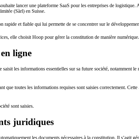
haite lancer une plateforme SaaS pour les entreprises de logistique. Ap
limitée (Sàrl) en Suisse.
on rapide et fiable qui lui permette de se concentrer sur le développemen
vices, elle choisit Hoop pour gérer la constitution de manière numérique
 en ligne
sit les informations essentielles sur sa future société, notamment le nom 
nt que toutes les informations requises sont saisies correctement. Cette
ciété sont saisies.
nts juridiques
tomatiquement les documents nécessaires à la constitution. Il s’agit géné