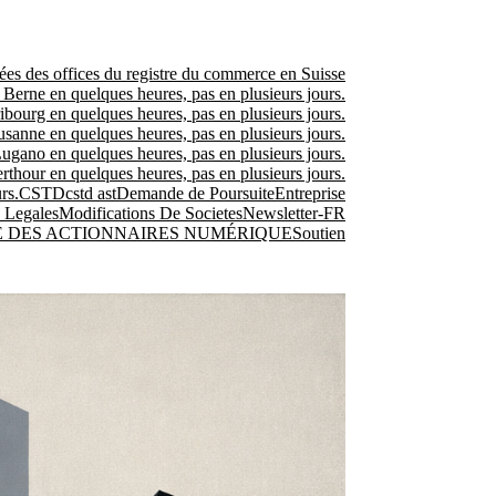
es des offices du registre du commerce en Suisse
 Berne en quelques heures, pas en plusieurs jours.
ibourg en quelques heures, pas en plusieurs jours.
usanne en quelques heures, pas en plusieurs jours.
Lugano en quelques heures, pas en plusieurs jours.
rthour en quelques heures, pas en plusieurs jours.
rs.
CSTD
cstd ast
Demande de Poursuite
Entreprise
 Legales
Modifications De Societes
Newsletter-FR
E DES ACTIONNAIRES NUMÉRIQUE
Soutien