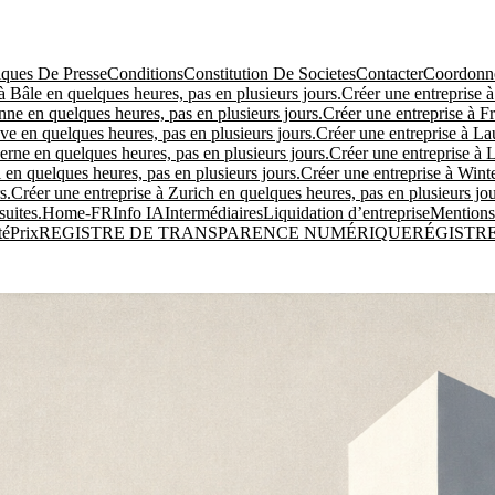
ues De Presse
Conditions
Constitution De Societes
Contacter
Coordonné
à Bâle en quelques heures, pas en plusieurs jours.
Créer une entreprise à
nne en quelques heures, pas en plusieurs jours.
Créer une entreprise à Fr
ve en quelques heures, pas en plusieurs jours.
Créer une entreprise à La
erne en quelques heures, pas en plusieurs jours.
Créer une entreprise à 
 en quelques heures, pas en plusieurs jours.
Créer une entreprise à Winte
s.
Créer une entreprise à Zurich en quelques heures, pas en plusieurs jou
suites.
Home-FR
Info IA
Intermédiaires
Liquidation d’entreprise
Mentions
té
Prix
REGISTRE DE TRANSPARENCE NUMÉRIQUE
RÉGISTR